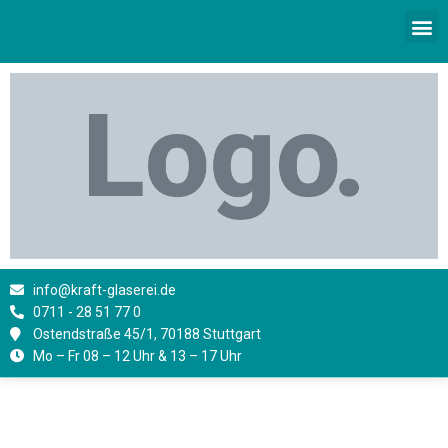
Zum
M
Inhalt
springen
info@kraft-glaserei.de
0711 - 28 51 77 0
Ostendstraße 45/1, 70188 Stuttgart
Mo – Fr 08 – 12 Uhr & 13 – 17 Uhr