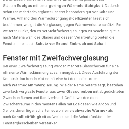
Gläsern
Edelgas
mit einer
geringen Wärmeleitfähigkeit
. Dadurch
schützen mehrfachverglaste Fenster besonders gut vor Kälte und
Wärme. Anhand des Wärmedurchgangskoeffizienten lässt sich
bestimmen, wie gut die Verglasung gegen Wärmeverluste schützt. Ein
weiterer Punkt, den es bei Mehrfachverglasungen zu beachten gilt: je
nach Materialwahl des Glases und dessen Verarbeitung bieten die
Fenster Ihnen auch
Schutz vor Brand
,
Einbruch
und
Schall
.
Fenster mit Zweifachverglasung
Bei einer Zweifachverglasung werden mehrere Glasscheiben für eine
effiziente Wärmedämmung zusammengebaut. Diese Ausführung der
Konstruktion beschreibt somit eine Art der Isolier- oder
auch
Wärmedämmverglasung
. Wie der Name bereits sagt, bestehen
zweifach verglaste Fenster aus
zwei Glasscheiben
mit abgedichteten
Zwischenräumen und Randverbund. Gefüllt werden diese
Zwischenräume in den meisten Fällen mit Edelgasen wie Argon und
Xenon, deren Eigenschaften sowohl eine
schwache Wärme-
als
auch
Schallleitfähigkeit
aufweisen und die Schutzfunktion der
Fensterglasscheiben verstärken.