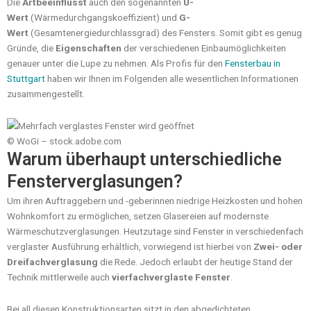
Die
Artbeeinflusst
auch den sogenannten
U-
Wert
(Wärmedurchgangskoeffizient) und
G-
Wert
(Gesamtenergiedurchlassgrad) des Fensters. Somit gibt es genug
Gründe, die
Eigenschaften
der verschiedenen Einbaumöglichkeiten
genauer unter die Lupe zu nehmen. Als Profis für den
Fensterbau in
Stuttgart
haben wir Ihnen im Folgenden alle wesentlichen Informationen
zusammengestellt.
© WoGi – stock.adobe.com
Warum überhaupt unterschiedliche
Fensterverglasungen?
Um ihren Auftraggebern und -geberinnen niedrige Heizkosten und hohen
Wohnkomfort zu ermöglichen, setzen Glasereien auf modernste
Wärmeschutzverglasungen. Heutzutage sind Fenster in verschiedenfach
verglaster Ausführung erhältlich, vorwiegend ist hierbei von
Zwei- oder
Dreifachverglasung
die Rede. Jedoch erlaubt der heutige Stand der
Technik mittlerweile auch
vierfachverglaste Fenster
.
Bei all diesen Konstruktionsarten sitzt in den abgedichteten