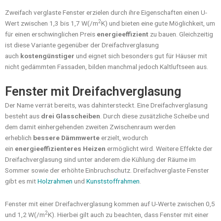
Zweifach verglaste Fenster erzielen durch ihre Eigenschaften einen U-
2
Wert zwischen 1,3 bis 1,7 W(/m
K) und bieten eine gute Möglichkeit, um
für einen erschwinglichen Preis
energieeffizient
zu bauen. Gleichzeitig
ist diese Variante gegenüber der Dreifachverglasung
auch
kostengünstiger
und eignet sich besonders gut für Häuser mit
nicht gedämmten Fassaden, bilden manchmal jedoch Kaltluftseen aus.
Fenster mit Dreifachverglasung
Der Name verrät bereits, was dahintersteckt. Eine Dreifachverglasung
besteht aus
drei Glasscheiben
. Durch diese zusätzliche Scheibe und
dem damit einhergehenden zweiten Zwischenraum werden
erheblich
bessere Dämmwerte
erzielt, wodurch
ein
energieeffizienteres Heizen
ermöglicht wird. Weitere Effekte der
Dreifachverglasung sind unter anderem die Kühlung der Räume im
Sommer sowie der erhöhte Einbruchschutz. Dreifachverglaste Fenster
gibt es mit
Holzrahmen
und
Kunststoffrahmen
.
Fenster mit einer Dreifachverglasung kommen auf U-Werte zwischen 0,5
2
und 1,2 W(/m
K). Hierbei gilt auch zu beachten, dass Fenster mit einer