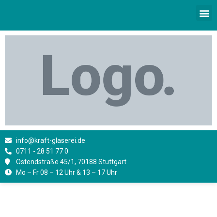
Zum
M
Inhalt
springen
info@kraft-glaserei.de
0711 - 28 51 77 0
Ostendstraße 45/1, 70188 Stuttgart
Mo – Fr 08 – 12 Uhr & 13 – 17 Uhr