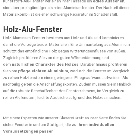
Kunststoff-Alu-Fenster verleihen Ihrer Fassade ein
edles Aussehen
,
sind aber preisgünstiger als reine Aluminiumfenster. Der Nachteil dieser
Materialkombi ist die eher schwierige Reparatur im Schadensfall.
Holz-Alu-Fenster
Holz-Aluminium-Fenster bestehen aus Holz und Alu und kombinieren
damit die Vorzüge beider Materialien. Eine Ummantelung aus Aluminium
schützt das empfindliche Holz gegen Witterungseinflüsse von außen.
Zugleich profitieren Sie von der guten Wärmedämmung und
dem
natürlichen Charakter des Holzes
. Darüber hinaus profitieren
Sie vom
pflegeleichten Aluminium
, wodurch die Fenster im Vergleich
zu reinen Holzfenstern einen geringeren Pflegeaufwand aufweisen. Als
nachteilig gelten die Anschaffungskosten. Zudem müssen Sie in Hinblick
auf die robuste Beschaffenheit des Fensterrahmens, im Vergleich zu
reinen Alufenstern, leichte Abstriche aufgrund des Holzes machen.
Mit einem Experten wie unserer Glaserei Kraft an Ihrer Seite finden Sie
sicher Fenster in und um Stuttgart, die
zu Ihren individuellen
Voraussetzungen passen
.