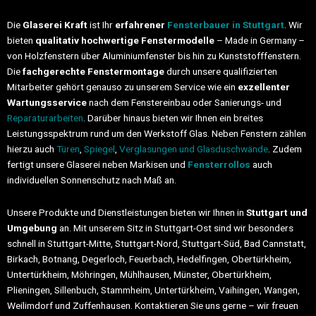
Die
Glaserei Kraft
ist Ihr
erfahrener
Fensterbauer in Stuttgart
. Wir
bieten
qualitativ hochwertige Fenstermodelle
– Made in Germany –
von Holzfenstern über Aluminiumfenster bis hin zu Kunststofffenstern.
Die
fachgerechte Fenstermontage
durch unsere qualifizierten
Mitarbeiter gehört genauso zu unserem Service wie ein
exzellenter
Wartungsservice
nach dem Fenstereinbau oder Sanierungs- und
Reparaturarbeiten
. Darüber hinaus bieten wir Ihnen ein breites
Leistungsspektrum rund um den Werkstoff Glas. Neben Fenstern zählen
hierzu auch
Türen
,
Spiegel
,
Verglasungen und Glasduschwände
. Zudem
fertigt unsere Glaserei neben Markisen und
Fensterrollos
auch
individuellen Sonnenschutz nach Maß an.
Unsere Produkte und Dienstleistungen bieten wir Ihnen in
Stuttgart und
Umgebung
an. Mit unserem Sitz in Stuttgart-Ost sind wir besonders
schnell in Stuttgart-Mitte, Stuttgart-Nord, Stuttgart-Süd, Bad Cannstatt,
Birkach, Botnang, Degerloch, Feuerbach, Hedelfingen, Obertürkheim,
Untertürkheim, Möhringen, Mühlhausen, Münster, Obertürkheim,
Plieningen, Sillenbuch, Stammheim, Untertürkheim, Vaihingen, Wangen,
Weilimdorf und Zuffenhausen. Kontaktieren Sie uns gerne – wir freuen