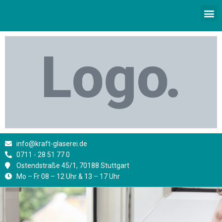
Zum
M
Inhalt
springen
info@kraft-glaserei.de
0711 - 28 51 77 0
Ostendstraße 45/1, 70188 Stuttgart
Mo – Fr 08 – 12 Uhr & 13 – 17 Uhr