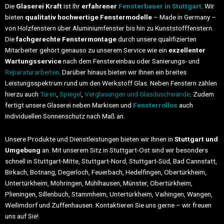
Die
Glaserei Kraft
ist Ihr
erfahrener
Fensterbauer in Stuttgart
. Wir
bieten
qualitativ hochwertige Fenstermodelle
– Made in Germany –
von Holzfenstern über Aluminiumfenster bis hin zu Kunststofffenstern.
Die
fachgerechte Fenstermontage
durch unsere qualifizierten
Mitarbeiter gehört genauso zu unserem Service wie ein
exzellenter
Wartungsservice
nach dem Fenstereinbau oder Sanierungs- und
Reparaturarbeiten
. Darüber hinaus bieten wir Ihnen ein breites
Leistungsspektrum rund um den Werkstoff Glas. Neben Fenstern zählen
hierzu auch
Türen
,
Spiegel
,
Verglasungen und Glasduschwände
. Zudem
fertigt unsere Glaserei neben Markisen und
Fensterrollos
auch
individuellen Sonnenschutz nach Maß an.
Unsere Produkte und Dienstleistungen bieten wir Ihnen in
Stuttgart und
Umgebung
an. Mit unserem Sitz in Stuttgart-Ost sind wir besonders
schnell in Stuttgart-Mitte, Stuttgart-Nord, Stuttgart-Süd, Bad Cannstatt,
Birkach, Botnang, Degerloch, Feuerbach, Hedelfingen, Obertürkheim,
Untertürkheim, Möhringen, Mühlhausen, Münster, Obertürkheim,
Plieningen, Sillenbuch, Stammheim, Untertürkheim, Vaihingen, Wangen,
Weilimdorf und Zuffenhausen. Kontaktieren Sie uns gerne – wir freuen
uns auf Sie!